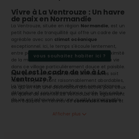
Vivre à La Ventrouze : Un havre
de paix en Normandie
La Ventrouze, située en région
Normandie
, est un
petit havre de tranquillité qui offre un cadre de vie
agréable avec son
climat océanique
exceptionnel. Ici, le temps s'écoule lentement,
entre paysages verdoyants et air pur. La proximité
vous souhaitez habiter ici ?
de la mer et la douceur du climat rendent la vie
dans ce village particulièrement douce et paisible.
Quel est le cadre de vie à La
Bien que le nombre de ventes immobilières soit
Ventrouze ?
faible, les prix y sont raisonnablement abordables,
La Ventrouze vous accueille avec son ambiance
ce qui en fait une destination attractive pour ceux
détendue et son indépendance rurale. Son cadre
en quête de sérénité. La Ventrouze est également
de vie est rehaussé par une qualité remarquable
bien équipée en termes de
connexion mobile
et
sur le plan
climatique
, grâce à un
climat
internet
, avec 100% de couverture
4G
et
fibre
,
océanique
propice à des activités de plein air tout
Afficher plus
faisant d'elle un lieu idéal pour vivre connecté, tout
au long de l'année. Le village attire surtout des
en profitant d'un environnement rural.
familles et des retraités en quête de tranquillité
loin de l'agitation urbaine.