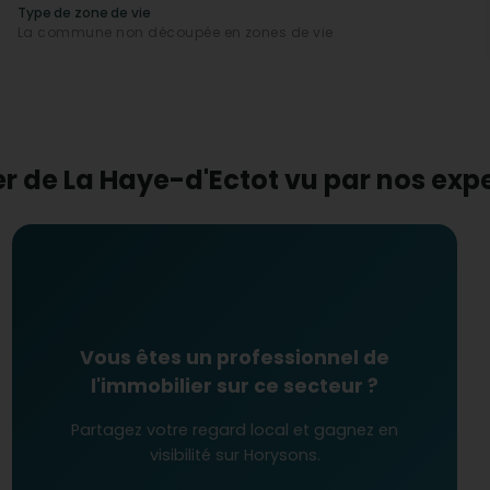
er à La Haye-d'Ectot ?
Type de zone de vie
, avec des
prix évoluant positivement
. Le coût du m²
La commune non découpée en zones de vie
 dans un cadre pittoresque sans sacrifier l'accès aux
es, chaque achat est une opportunité pour profiter
er de La Haye-d'Ectot vu par nos ex
Vous êtes un professionnel de
l'immobilier sur ce secteur ?
Partagez votre regard local et gagnez en
visibilité sur Horysons.