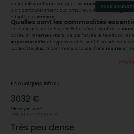
abordables, notamment pour les
maisons
. Bien que les
vous souhaite
plaît particulièrement aux amoureux de la campagne et 
adapté aux
seniors
.
Quelles sont les commodités essentie
Les habitants de La Haye-d'Ectot bénéficient de la
conn
accès à l'
internet Fibre
, ce qui facilite le télétravail
supermarchés
et hypermarchés sont bien présents au
locaux. De plus, la commune dispose d'une
mairie
et de
aux besoins essentiels des résidents.
Affich
Pourquoi choisir La Haye-d'Ectot pour
Avec une ambiance sereine et des infrastructures adapt
seniors
. L'environnement paisible, conjugué à une faibl
En quelques infos :
et à la tranquillité. Les services médicaux, bien que les s
une prise en charge de qualité.
3032 €
La Haye-d'Ectot : Un cadre idéal pour
Prix moyen au m²
Bien située pour les amateurs de
sports nautiques
, la
calculé sur l'année 2022
d'activités telles que la voile et le kayak. Cela fait de 
apprécient le contact avec la mer et les activités en plei
Très peu dense