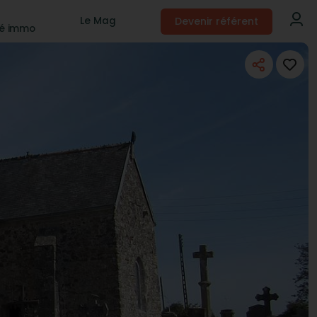
Devenir référent
Le Mag
té immo