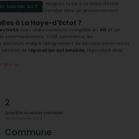
commerces
soient éloignés, la vie à La Haye-d'Ectot
z habiter ici ?
à ceux aspirant à s'installer dans un environnement
lles à La Haye-d'Ectot ?
ectivité
avec une couverture complète en
4G
et un
 et les communications. Côté commerce, les
x alentours malgré l'éloignement de certains commerces
 services de
réparation automobile
, répondant ainsi
er plus
 une retraite paisible ?
ées, La Haye-d'Ectot est particulièrement
adaptée aux
e densité de population, offre un cadre propice au repos
pécialistes soient éloignés, sont suffisants pour assurer
2
 les activités nautiques ?
Quantité de ventes immobilier
 proximité de la mer permet aux résidents de profiter
dans l'année 2022
La Haye-d'Ectot une destination attractive pour ceux qui
n air.
Commune