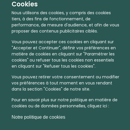
Cookies
Nous utilisons des cookies, y compris des cookies
tiers, à des fins de fonctionnement, de
performance, de mesure d'audience, et afin de vous
proposer des contenus publicitaires ciblés.
Vous pouvez accepter ces cookies en cliquant sur
"Accepter et Continuer", définir vos préférences en
matière de cookies en cliquant sur "Paramétrer les
cookies" ou refuser tous les cookies non essentiels
En quelques infos :
en cliquant sur "Refuser tous les cookies".
Vous pouvez retirer votre consentement ou modifier
3180 €
63
vos préférences à tout moment en vous rendant
dans la section "Cookies" de notre site.
Prix moyen au m²
Quantité de ventes immobilier
calculé sur l'année 2022
dans l'année 2022
Pour en savoir plus sur notre politique en matière de
cookies ou de données personnelles, cliquez ici :
Dense
Habitat
Notre politique de cookies
Densité de population
Type de zone de vie
dans toute la France
Entre 1800 et 5000 habitants