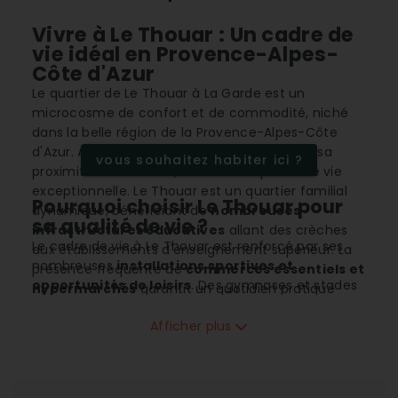
Vivre à Le Thouar : Un cadre de
vie idéal en Provence-Alpes-
Côte d'Azur
Le quartier de Le Thouar à La Garde est un
microcosme de confort et de commodité, niché
dans la belle région de la Provence-Alpes-Côte
d'Azur. Avec son
climat méditerranéen
et sa
vous souhaitez habiter ici ?
proximité avec la mer, il offre une qualité de vie
exceptionnelle. Le Thouar est un quartier familial
Pourquoi choisir Le Thouar pour
dynamique, bénéficiant de
nombreuses
sa qualité de vie ?
infrastructures éducatives
allant des crèches
Le cadre de vie à Le Thouar est renforcé par ses
aux établissements d'enseignement supérieur. La
nombreuses
installations sportives et
présence fréquente de
commerces essentiels et
opportunités de loisirs
. Des gymnases et stades
hypermarchés
garantit un quotidien pratique
aux sports nautiques sur la côte méditerranéenne,
pour ses résidents. Idéalement positionné avec un
les options ne manquent pas pour les amoureux du
Afficher plus
accès facile à l'aéroport, aux axes autoroutiers et à
sport et ceux cherchant à mener une vie saine et
la gare régionale locale, Le Thouar est de plus en
active. De plus, le quartier excelle avec sa
plus recherché sur le marché immobilier, rendant
connectivité, avec une
accessibilité facilitée aux
les investissements dans la zone attrayants.