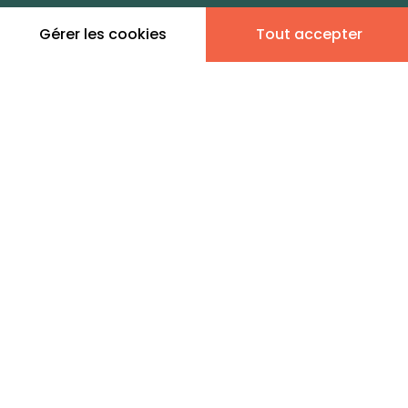
dans cette zone
Gérer les cookies
Tout accepter
Leaflet
|
©
OpenStreetMap
contributors | ©
MapTiler
Donner son avis
1 annonce immobilière en
vente - Le Thouar
ZEFIR IMMOBILIER