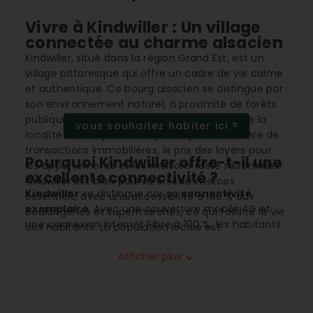
Vivre à Kindwiller : Un village
connectée au charme alsacien
Kindwiller, situé dans la région Grand Est, est un
village pittoresque qui offre un cadre de vie calme
et authentique. Ce bourg alsacien se distingue par
son environnement naturel, à proximité de forêts
publiques et son climat continental. Bien que la
vous souhaitez habiter ici ?
localité ne soit pas très dynamique en matière de
transactions immobilières, le prix des loyers pour
Pourquoi Kindwiller offre-t-il une
les appartements et les maisons reste raisonnable.
excellente connectivité ?
Kindwiller est bien pourvu en commerces
Kindwiller
se distingue par sa
connectivité
essentiels, avec une accessibilité à 100 % aux
exemplaire
. Avec une couverture mobile 4G et
boulangeries et supermarchés, ce qui facilite la vie
une connexion internet Fibre à 100 %, les habitants
des habitants. La population locale est
bénéficient d'une qualité optimale pour le
principalement composée de familles et les
télétravail et les services numériques. Cette
Afficher plus
infrastructures de la commune, telles que l’école
connexion efficace facilite le quotidien des
primaire, y répondent parfaitement.
résidents, qu’il s’agisse de travailler à distance,
d’étudier ou de se divertir.