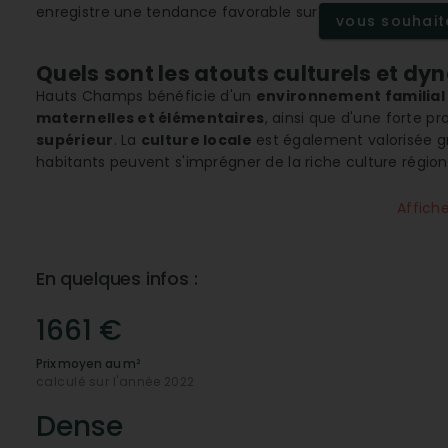
enregistre une tendance favorable sur le marché immobil
vous souhaite
Quels sont les atouts culturels et 
Hauts Champs bénéficie d'un
environnement familial
maternelles et élémentaires
, ainsi que d'une forte p
supérieur
. La
culture locale
est également valorisée grâ
habitants peuvent s'imprégner de la riche culture régi
sportives
disponibles telles que les gymnases et terrain
Affich
Un accès facilité aux commodités du
Le quartier est parfaitement desservi en
supermarché
ce qui simplifie la vie de ses résidents. L'existence d
En quelques infos :
épiceries et divers services de
restauration rapide
per
efficace. Ce maillage dense en
commerces de proxim
1661 €
Comment la sécurité et la santé sont-
Prix moyen au m²
Hauts Champs offre un environnement sécurisé pour se
calculé sur l'année 2022
santé
variés, incluant
cliniques
,
dentistes
, et
spéciali
avec les soins
médicaux nécessaires. La présence de 
Dense
taxis-VTC
contribue également à la sécurité et au bien