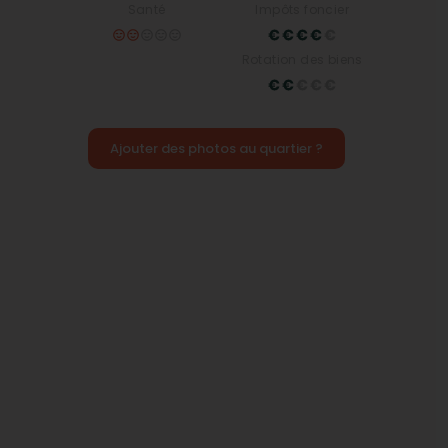
Santé
Impôts foncier
Rotation des biens
Ajouter des photos au quartier ?