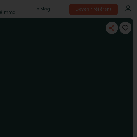
Devenir référent
Le Mag
té immo