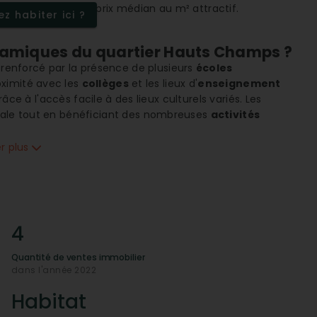
ier local avec un prix médian au m² attractif.
z habiter ici ?
dynamiques du quartier Hauts Champs ?
renforcé par la présence de plusieurs
écoles
roximité avec les
collèges
et les lieux d'
enseignement
ce à l'accès facile à des lieux culturels variés. Les
onale tout en bénéficiant des nombreuses
activités
s de sport.
er plus
 quotidien
s
,
commerces essentiels
et
services administratifs
,
e commodités comme des boulangeries, boucheries,
met de répondre aux besoins quotidiens de manière
ité
assure une immersion totale dans la vie locale.
4
elles gérées dans le quartier ?
Quantité de ventes immobilier
s habitants, complété par un accès à des
services de
dans l'année 2022
stes
. Cela garantit aux résidents une
proximité directe
services d'urgence comme des
ambulances
et des
Habitat
-être quotidien des habitants.