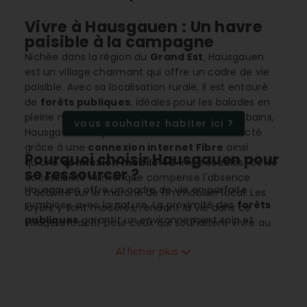
Vivre à Hausgauen : Un havre
paisible à la campagne
Nichée dans la région du
Grand Est
, Hausgauen
est un village charmant qui offre un cadre de vie
paisible. Avec sa localisation rurale, il est entouré
de
forêts publiques
, idéales pour les balades en
pleine nature. Bien qu’éloigné des centres urbains,
vous souhaitez habiter ici ?
Hausgauen est particulièrement bien connecté
grâce à une
connexion internet Fibre
ainsi
Pourquoi choisir Hausgauen pour
qu'une
connexion mobile 4G
impeccables. Cette
se ressourcer ?
accessibilité numérique compense l'absence
Hausgauen offre un cadre de vie en parfaite
d'activité sur le marché de l'immobilier local. Les
symbiose avec la nature. La proximité des
forêts
loyers y sont modérés, rendant la vie dans ce
publiques
garantit un environnement sain et
village attractif pour ceux qui souhaitent vivre au
propice aux loisirs en plein air. Le
climat
calme tout en profitant d'un excellent
accès
continental
de cette région se traduit par des
Afficher plus
aéroport
pour leurs voyages.
hivers froids et des étés chauds, offrant ainsi un
cycle annuel de saisons bien distinctes qui plaira
aux amoureux des changements saisonniers.