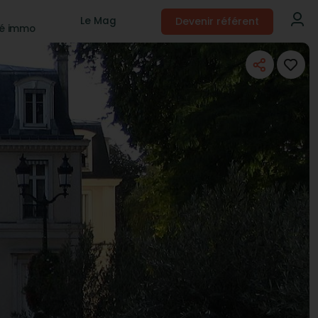
Devenir référent
Le Mag
té immo