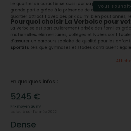
Le quartier se caractérise aussi par sa proximité avec d
vous souhaite
grande partie grâce à la présence de divers
commerces
quartier attractif avec des prix au m² bien positionnés, 
Pourquoi choisir La Verboise pour vot
La Verboise est particulièrement prisée des familles grâ
maternelles, élémentaires, collèges et lycées sont facil
d'assurer un parcours scolaire de qualité pour les enfant
sportifs
tels que gymnases et stades contribuent égale
par de nombreux espaces de remise en forme. Pour les p
apportant un soutien aux parents actifs.
Affich
Une santé accessible et de qualité
La santé est une priorité à La Verboise, grâce à une
prox
En quelques infos :
hôpitaux, ainsi que les services de dentistes, généraliste
complète des résidents. Les infrastructures pour les
per
5245 €
également bien développées, offrant un cadre de vie incl
La commodité au quotidien
Prix moyen au m²
calculé sur l'année 2022
Vivre à La Verboise, c'est bénéficier d'une vie quotidienne
et des
supermarchés
. Un vaste réseau de
banques, ag
Dense
plombiers, charpentiers ou taxis, assure un confort opti