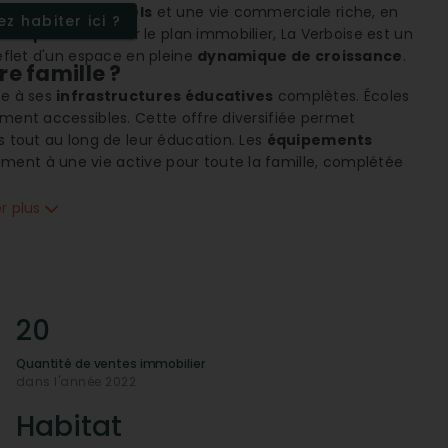
es
espaces culturels
et une vie commerciale riche, en
z habiter ici ?
 de proximité
. Sur le plan immobilier, La Verboise est un
reflet d'un espace en pleine
dynamique de croissance
.
re famille ?
ce à ses
infrastructures éducatives
complètes. Écoles
ement accessibles. Cette offre diversifiée permet
s tout au long de leur éducation. Les
équipements
ment à une vie active pour toute la famille, complétée
lus jeunes, les
crèches
sont bien représentées,
er plus
imité hospitalière
exceptionnelle. Les cliniques et
s et spécialistes, garantissent une prise en charge
sonnes âgées
et celles en situation de handicap sont
20
usif et sécurisant.
Quantité de ventes immobilier
dans l'année 2022
 facilitée par la
proximité des commerces essentiels
ences immobilières, et services
divers tels que
Habitat
mal dans la gestion des besoins quotidiens. La présence