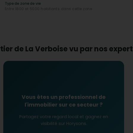
te une touche pratique et conviviale à la vie locale.
Type de zone de vie
Entre 1800 et 5000 habitants dans cette zone
eux
chi pour les investisseurs et les futurs propriétaires.
ère des valeurs immobilières
, ce quartier représente
mobilières
en hausse témoigne de l'attractivité
favorables, soutenues par une infrastructure bien
.
tier de La Verboise vu par nos expe
Vous êtes un professionnel de
l'immobilier sur ce secteur ?
Partagez votre regard local et gagnez en
visibilité sur Horysons.