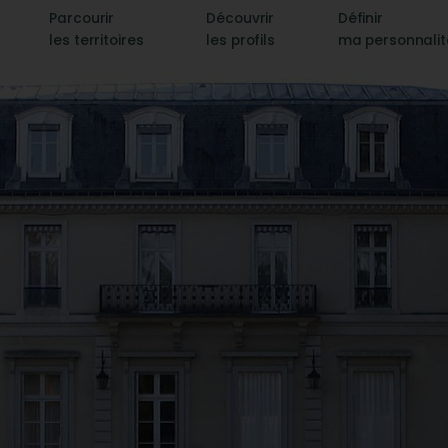
Parcourir
Découvrir
Définir
les territoires
les profils
ma personnali