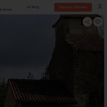
Devenir référent
Le Mag
té immo