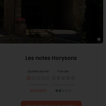
Les notes Horysons
Qualité de vie
Foncier
Connectivité
Impôts foncier
Ajouter des photos au quartier ?