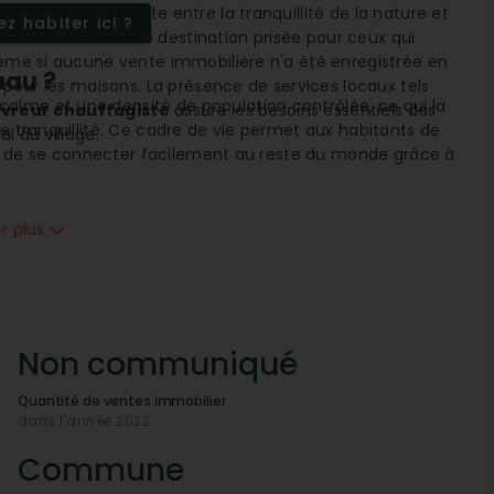
imale. Ce contraste entre la tranquillité de la nature et
z habiter ici ?
 de Fustérouau une destination prisée pour ceux qui
 Même si aucune vente immobilière n'a été enregistrée en
uau ?
t pour les maisons. La présence de services locaux tels
alme et une densité de population contrôlée, ce qui la
vreur chauffagiste
assure les besoins essentiels des
de tranquillité. Ce cadre de vie permet aux habitants de
l du village.
lité de se connecter facilement au reste du monde grâce à
connectivité ?
er plus
e. Que ce soit pour le travail, l'éducation ou les loisirs,
ibre
et
ADSL
complet, ainsi qu'une couverture mobile 4G
ail et les familles connectées, sans les inconvénients
ès des forêts à Fustérouau ?
Non communiqué
 accès privilégié à des espaces naturels pour les loisirs
Quantité de ventes immobilier
 l'observation de la faune sont quelques-unes des
dans l'année 2022
te proximité à la nature favorise un style de vie sain et
Commune