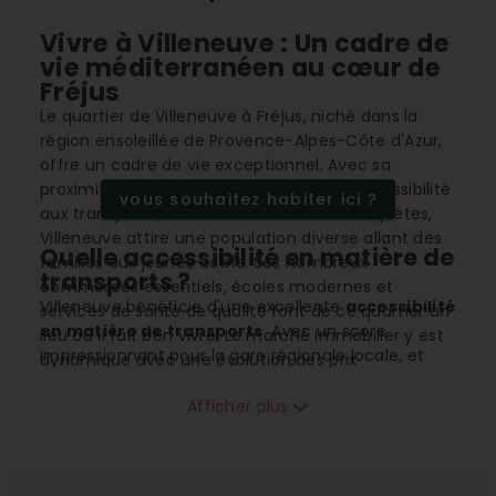
Vivre à Villeneuve : Un cadre de
vie méditerranéen au cœur de
Fréjus
Le quartier de Villeneuve à Fréjus, niché dans la
région ensoleillée de Provence-Alpes-Côte d'Azur,
offre un cadre de vie exceptionnel. Avec sa
proximité de la mer Méditerranée, son accessibilité
vous souhaitez habiter ici ?
aux transports, et ses infrastructures complètes,
Villeneuve attire une population diverse allant des
Quelle accessibilité en matière de
familles aux jeunes actifs. Ses nombreux
transports ?
commerces essentiels, écoles modernes et
Villeneuve bénéficie d'une excellente
accessibilité
services de santé de qualité font de ce quartier un
en matière de transports
. Avec un score
lieu où il fait bon vivre. Le marché immobilier y est
impressionnant pour la gare régionale locale, et
dynamique avec une évolution des prix
une accessibilité facile à l'aéroport, se déplacer
prometteuse, faisant de Villeneuve une zone
depuis Villeneuve est un jeu d'enfant. Que vous
Afficher plus
attrayante pour les investisseurs et les locataires.
préfériez le train ou l'avion pour voyager, la
connectivité est idéale, vous permettant de
rejoindre facilement d'autres régions de France.