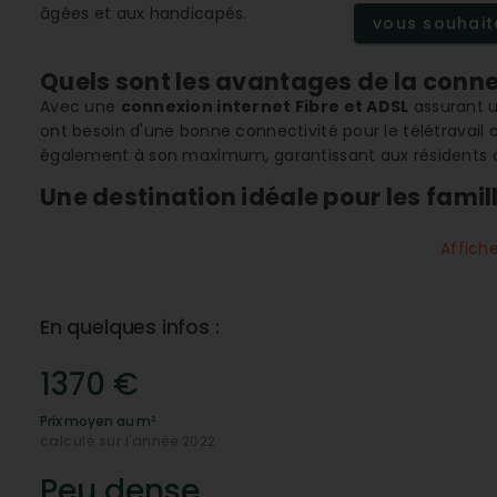
âgées et aux handicapés.
vous souhaite
Quels sont les avantages de la conne
Avec une
connexion internet Fibre et ADSL
assurant u
ont besoin d'une bonne connectivité pour le télétravail o
également à son maximum, garantissant aux résidents 
Une destination idéale pour les famill
Domalain est particulièrement bien équipé pour les
fami
école primaire performante et d'infrastructures dédiées 
Affich
L'hébergement et les services pour les personnes âgée
commune envers toutes les générations.
En quelques infos :
Quels commerces et services trouve
La ville dispose d'un éventail complet de
commerces de
1370 €
épicérie
, une
boulangerie-pâtisserie
, des services de
des plombiers, simplifiant ainsi la vie quotidienne des r
Prix moyen au m²
immobilière rajoute à l'attrait commercial d'ensemble.
calculé sur l'année 2022
Comment évolue l'immobilier à Doma
Peu dense