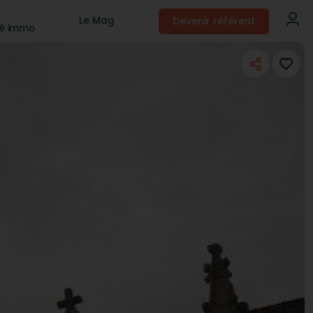
Devenir référent
Le Mag
té immo