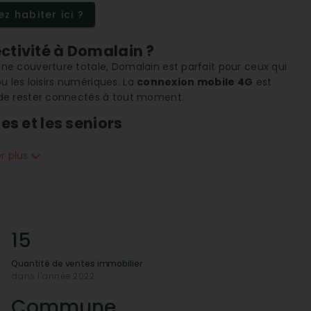
z habiter ici ?
ctivité à Domalain ?
ne couverture totale, Domalain est parfait pour ceux qui
u les loisirs numériques. La
connexion mobile 4G
est
de rester connectés à tout moment.
es et les seniors
lles avec enfants et les seniors
. La présence d'une
aux seniors offre une qualité de vie appréciable.
er plus
s et handicapées témoignent de l'engagement de la
-t-on à Domalain ?
 proximité
et de services essentiels. On y trouve une
15
 coiffure et plusieurs artisans tels que des menuisiers et
ésidents. La présence de restaurants et d'une agence
Quantité de ventes immobilier
dans l'année 2022
lain ?
Commune