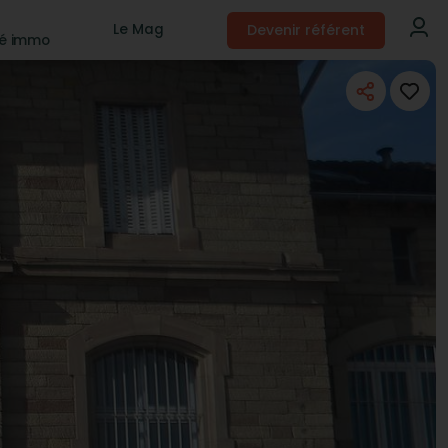
Devenir référent
Le Mag
té immo