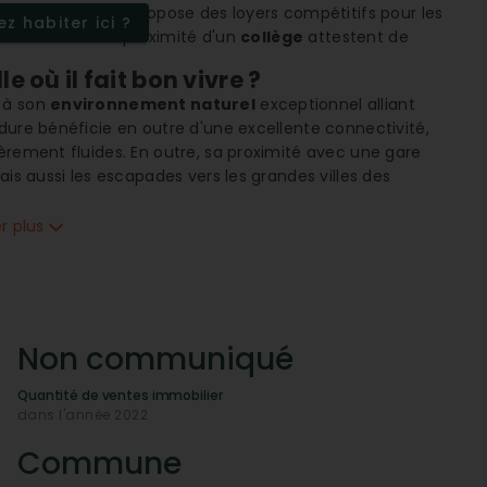
023, Diemeringen propose des loyers compétitifs pour les
z habiter ici ?
ses
écoles
et la proximité d'un
collège
attestent de
 où il fait bon vivre ?
e à son
environnement naturel
exceptionnel alliant
dure bénéficie en outre d'une excellente connectivité,
èrement fluides. En outre, sa proximité avec une gare
ais aussi les escapades vers les grandes villes des
er plus
tes
ptés à ses habitants. Parmi les
points d'intérêt
,
nt des
boulangeries et bouchers
aux
restaurants
tistes et pharmacies. Ces infrastructures témoignent
 familles comme pour les personnes âgées ou à mobilité
Non communiqué
ite-t-il la vie quotidienne ?
Quantité de ventes immobilier
dans l'année 2022
rformant, Diemeringen est résolument moderne et
résence d'une
gare de voyageurs
facilite l'accès aux
Commune
complètent cette offre de mobilité en assurant des