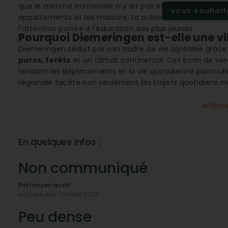
que le marché immobilier n'y ait pas été très actif en 2
vous souhaite
appartements et les maisons. La présence de nombreu
l'attention portée à l'éducation des plus jeunes.
Pourquoi Diemeringen est-elle une ville
Diemeringen séduit par son cadre de vie agréable grâc
parcs, forêts
et un climat continental. Cet écrin de ver
rendant les déplacements et la vie quotidienne particuli
régionale facilite non seulement les trajets quotidiens m
environs.
Affich
Une ville aux infrastructures complè
La ville dispose d'équipements variés et de services ada
Diemeringen compte une multitude de commerces alla
En quelques infos :
rapides
, sans oublier des
services médicaux
comme den
d'une ville dynamique et bien équipée, idéales pour les
Non communiqué
réduite.
Comment le réseau de transports facil
Prix moyen au m²
calculé sur l'année 2022
Avec une
connexion 4G
optimale et un
réseau ADSL
pe
connectée. En plus de ces technologies de pointe, la p
Peu dense
grandes villes environnantes. Les
services de taxi-VTC