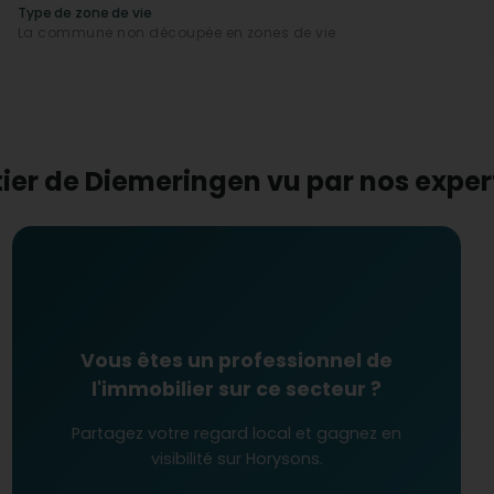
Type de zone de vie
La commune non découpée en zones de vie
ns éducatifs et sociaux ?
ation et au bien-être social. Elle abrite diverses
écoles
nelle au collège. Les infrastructures pour l'hébergement
capées
confirment une volonté inclusive de la
également renforcer l'intégration professionnelle des
tier de Diemeringen vu par nos expe
nstaller ?
iée de
commerces spécialisés
et la
connexion mobile
recherchant une ville offrant à la fois
qualité de vie
et
ou une installation familiale, cette ville dynamique offre
nel et familial.
Vous êtes un professionnel de
l'immobilier sur ce secteur ?
Partagez votre regard local et gagnez en
visibilité sur Horysons.