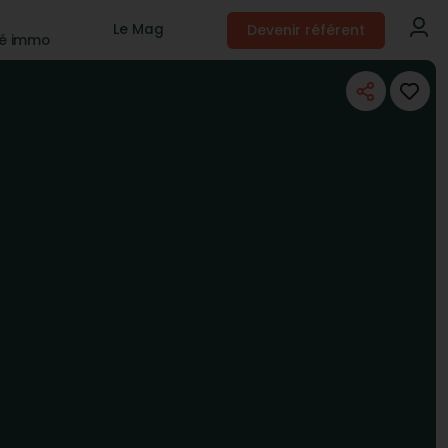
Devenir référent
Le Mag
té immo