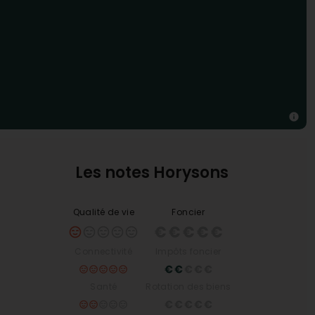
Les notes Horysons
Qualité de vie
Foncier
Connectivité
Impôts foncier
Santé
Rotation des biens