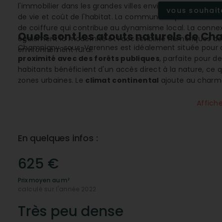
l'immobilier dans les grandes villes environnantes, ce qu
vous souhaite
de vie et coût de l'habitat. La commune dispose d'une o
de coiffure qui contribue au dynamisme local. La conne
Quels sont les atouts naturels de 
également la modernité et l'accessibilité numériques 
Champigny-sous-Varennes est idéalement située pour ce
environnement rural.
proximité avec des forêts publiques
, parfaite pour 
habitants bénéficient d'un accès direct à la nature, ce qu
zones urbaines. Le
climat continental
ajoute au charme 
diversité paysagère au fil de l'année.
Affich
La connectivité : un point fort à C
Malgré son cadre rural, Champigny-sous-Varennes n'est
bénéficie d'une couverture complète en
connexion mo
En quelques infos :
optique
et l'
ADSL
, ce qui garantit un accès rapide et e
les loisirs en ligne. Cela permet aux résidents de maint
625 €
Quelle est l'offre de services essentie
Prix moyen au m²
Bien que Champigny-sous-Varennes soit un petit village, 
calculé sur l'année 2022
confort de vie de ses habitants. On y trouve une mairie
locaux participent à la vie communautaire et offrent un
Très peu dense
quotidien sans avoir besoin de se déplacer loin.