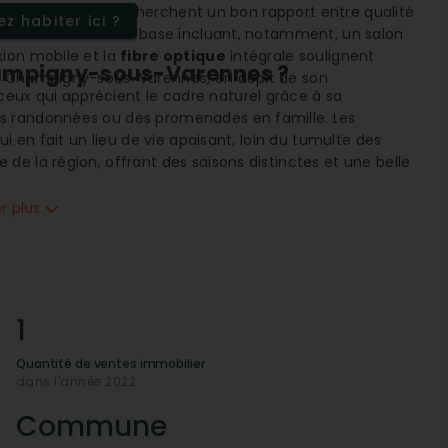
i attire ceux qui recherchent un bon rapport entre qualité
z habiter ici ?
ffre de services de base incluant, notamment, un salon
xion mobile et la
fibre optique
intégrale soulignent
Champigny-sous-Varennes ?
de Champigny-sous-Varennes, en dépit de son
ux qui apprécient le cadre naturel grâce à sa
des randonnées ou des promenades en famille. Les
i en fait un lieu de vie apaisant, loin du tumulte des
de la région, offrant des saisons distinctes et une belle
er plus
hampigny-sous-Varennes
 pas en reste en matière de
connectivité
. La commune
bile 4G
et est intégralement desservie par la
fibre
fficace à internet pour le travail à distance comme pour
enir des connexions fiables avec le monde.
1
ls ?
Quantité de ventes immobilier
elle propose des services essentiels qui contribuent au
dans l'année 2022
, un artisan maçon et un salon de
coiffure
. Ces services
e accessibilité immédiate à certaines nécessités du
Commune