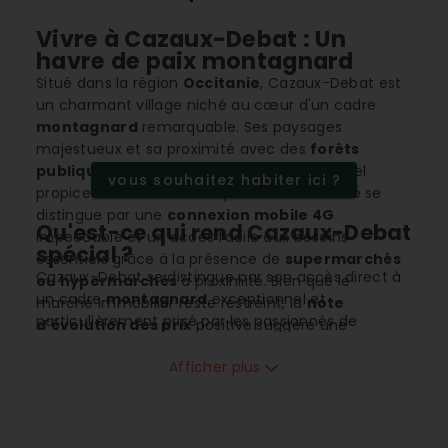
Vivre à Cazaux-Debat : Un
havre de paix montagnard
Situé dans la région
Occitanie
, Cazaux-Debat est
un charmant village niché au cœur d'un cadre
montagnard
remarquable. Ses paysages
majestueux et sa proximité avec des
forêts
publiques
offrent un environnement naturel
vous souhaitez habiter ici ?
propice aux amateurs de plein air. La localité se
distingue par une
connexion mobile 4G
Qu'est-ce qui rend Cazaux-Debat
impeccable et un accès facile aux besoins
spécial ?
essentiels grâce à la présence de
supermarchés
Cazaux-Debat se distingue par son accès direct à
ou hypermarchés
à proximité. Bien que le
un cadre
montagnard
exceptionnel et
marché immobilier reste restreint, la
note
particulièrement prisé par les passionnés de
d'évolution des prix
positive suggère une
sports de montagne
. Le village offre une densité
attractivité croissante. Le village est un lieu
de population favorable, permettant une
Afficher plus
paisible, idéal pour ceux qui cherchent à se
intégration harmonieuse entre le confort de la
ressourcer loin de l'agitation urbaine.
solitude et l'esprit communautaire. L'abondance de
forêts publiques
ajoute à l'attrait visuel de la