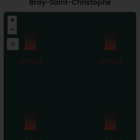
Bray-Saint-Christophe
+
−