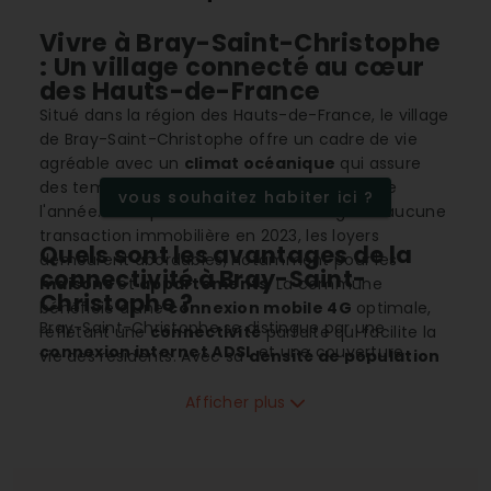
Vivre à Bray-Saint-Christophe
: Un village connecté au cœur
des Hauts-de-France
Situé dans la région des Hauts-de-France, le village
de Bray-Saint-Christophe offre un cadre de vie
agréable avec un
climat océanique
qui assure
des températures modérées tout au long de
vous souhaitez habiter ici ?
l'année. Bien que la localité n'ait enregistré aucune
transaction immobilière en 2023, les loyers
Quels sont les avantages de la
demeurent abordables, notamment pour les
connectivité à Bray-Saint-
maisons
et
appartements
. La commune
Christophe ?
bénéficie d'une
connexion mobile 4G
optimale,
Bray-Saint-Christophe se distingue par une
reflétant une
connectivité
parfaite qui facilite la
connexion internet ADSL
et une couverture
vie des résidents. Avec sa
densité de population
mobile 4G
complètes, ce qui fait du village un
équilibrée, Bray-Saint-Christophe est un havre de
choix idéal pour les télétravailleurs et les amateurs
Afficher plus
paix pour ceux cherchant à s'éloigner de l'agitation
de technologie souhaitant vivre en milieu rural
urbaine.
sans sacrifier leur connectivité quotidienne. Ces
atouts permettent de gérer les besoins