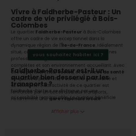
Vivre à Faidherbe-Pasteur : Un
cadre de vie privilégié à Bois-
Colombes
Le quartier
Faidherbe-Pasteur
à Bois-Colombes
offre un cadre de vie exceptionnel dans la
dynamique région de l'
Île-de-France
. Idéalement
situé, ce quartier attire les familles et les jeunes
vous souhaitez habiter ici ?
professionnels grâce à ses infrastructures
complètes et son environnement accueillant. Avec
Faidherbe-Pasteur est-il un
des
supermarchés
,
écoles
, et
services de santé
quartier bien desservi par les
de qualité à proximité, il combine convivialité et
transports ?
accessibilité. L'attractivité de ce quartier est
Faidherbe-Pasteur se distingue par une
renforcée par un accès aisé aux transports,
accessibilité remarquable. Le quartier bénéficie
notamment une
gare régionale locale
d'une gare régionale locale qui facilite les
performante. Le marché immobilier y est
déplacements quotidiens vers le centre de Paris et
Afficher plus
dynamique, avec une
évolution positive des prix
les autres localités franciliennes. De plus, la
et une offre variée d’appartements et maisons
proximité d'un axe autoroutier facilite l'accès en
familiales, témoignage de son engouement
voiture, offrant ainsi une grande liberté de
croissant.