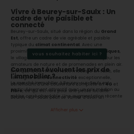
Vivre à Beurey-sur-Saulx : Un
cadre de vie paisible et
connecté
Beurey-sur-Saulx, situé dans la région du
Grand
Est
, offre un cadre de vie agréable et paisible
typique du
climat continental
. Avec une
proximité immédiate de vastes
forêts publiques
,
vous souhaitez habiter ici ?
le village offre de nombreuses possibilités pour les
amateurs de nature et de promenades en plein air.
Comment évoluent les prix de
Bien que la commune reste modeste en taille, elle
l'immobilier ?
témoigne d'une
connectivité
exceptionnelle,
Le marché immobilier à Beurey-sur-Saulx est
bénéficiant d'une couverture complète en
4G
et
particulièrement attractif avec un prix médian au
fibre
, ce qui est rare pour une petite localité.
mètre carré abordable. Une augmentation récente
Beurey-sur-Saulx peut se vanter d'avoir un
mais mesurée des prix témoigne de l'intérêt
environnement à la fois naturel et connecté, idéal
croissant pour cette commune. Le nombre limité
Afficher plus
pour ceux qui cherchent un équilibre entre travail
de ventes immobilières dans l'année souligne une
et qualité de vie.
stabilité du marché qui peut séduire les familles
cherchant à s'installer durablement.