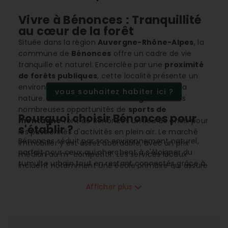
Vivre à Bénonces : Tranquillité
au cœur de la forêt
Située dans la région
Auvergne-Rhône-Alpes
, la
commune de
Bénonces
offre un cadre de vie
tranquille et naturel. Encerclée par une
proximité
de forêts publiques
, cette localité présente un
environnement idéal pour les amoureux de la
vous souhaitez habiter ici ?
nature. L'environnement
montagneux
et les
nombreuses opportunités de
sports de
Pourquoi choisir Bénonces pour
montagne
font de Bénonces un lieu de choix pour
s'établir ?
les passionnés d'activités en plein air. Le marché
Bénonces séduit par son environnement naturel,
immobilier y est assez abordable, avec un prix
parfait pour ceux qui cherchent à s'éloigner du
médian au m² compétitif. Les services locaux
tumulte urbain tout en restant connectés grâce à
incluent notamment une école primaire qui assure
une
connexion internet ADSL
et une
connexion
une éducation de proximité pour les familles
mobile 4G
excellentes. La
proximité avec les
Afficher plus
résidentes.
montagnes
offre un cadre de vie exceptionnel
pour les amateurs de sports et de randonnées en
plein air.