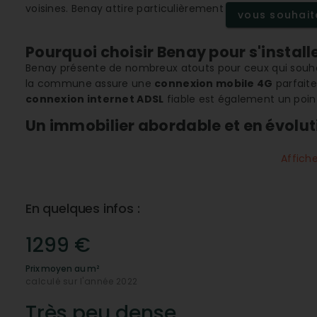
voisines. Benay attire particulièrement les familles et les
vous souhaite
Pourquoi choisir Benay pour s'installe
Benay présente de nombreux atouts pour ceux qui souhaite
la commune assure une
connexion mobile 4G
parfaite
connexion internet ADSL
fiable est également un point f
Un immobilier abordable et en évolut
Le marché immobilier de Benay est particulièrement att
représente une excellente opportunité d'investissement.
Affich
qui promet une bonne plus-value pour les acheteurs pote
Quels services essentiels sont dispon
En quelques infos :
Même si Benay est une petite commune, elle dispose de 
implantée. Les besoins quotidiens des résidents sont é
1299 €
automobile et de matériel agricole
ainsi que de
plom
confort de vie certain pour les habitants.
Prix moyen au m²
calculé sur l'année 2022
Comment la localisation avantage-t-
Située à proximité d'un
axe autoroutier
, Benay bénéfici
Très peu dense