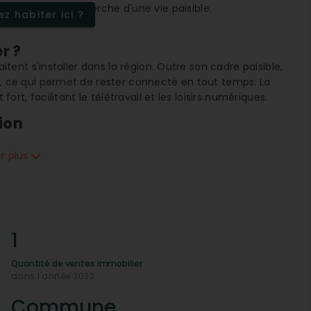
 retraités à la recherche d'une vie paisible.
z habiter ici ?
r ?
nt s'installer dans la région. Outre son cadre paisible,
, ce qui permet de rester connecté en tout temps. La
ort, facilitant le télétravail et les loisirs numériques.
ion
ractif grâce à son
prix médian au m²
compétitif, ce qui
 L'
évolution des prix
est également un indicateur positif
er plus
ntiels dans le futur.
ibles ?
services essentiels appréciables, tels qu'une
mairie
bien
galement assurés grâce à des services de
réparation
1
berie, couverture, et chauffage
, participant à un
Quantité de ventes immobilier
dans l'année 2022
elle les habitants ?
e d'une localisation stratégique qui facilite les
Commune