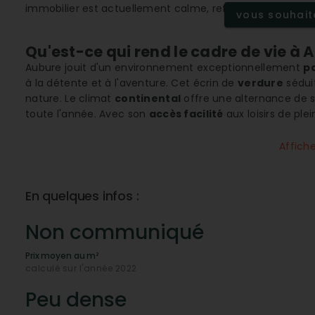
immobilier est actuellement calme, reflétant une possibil
vous souhaite
Qu'est-ce qui rend le cadre de vie à 
Aubure jouit d'un environnement exceptionnellement
pa
à la détente et à l'aventure. Cet écrin de
verdure
séduit
nature. Le climat
continental
offre une alternance de sai
toute l'année. Avec son
accès facilité
aux loisirs de ple
avec la nature et pratiquer des
sports de montagne
.
Affich
Une vie sociale et communautaire bi
Bien que petite, la communauté d'Aubure est active et
village dispose d'une
épicerie
qui facilite l'accès à de
En quelques infos :
rapide pour les moments de convivialité. L'
école primai
jeunesse
locale, et accueille avec soin les enfants de
Non communiqué
handicapés
souligne une démarche inclusive et solidair
Comment Aubure se démarque-t-elle 
Prix moyen au m²
calculé sur l'année 2022
?
Aubure est riche d'un savoir-faire artisanal diversifié, av
Peu dense
ainsi que
plombiers
et
chauffagistes
prêts à répondre