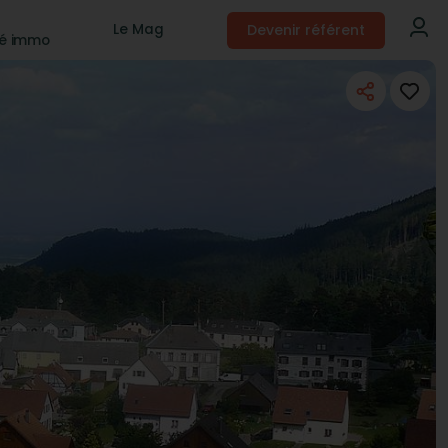
Devenir référent
Le Mag
té immo