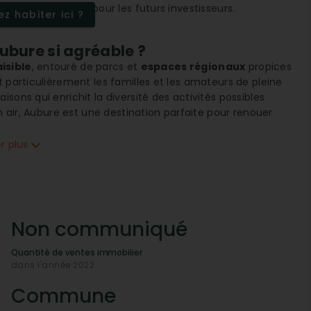
ité d'opportunité pour les futurs investisseurs.
z habiter ici ?
Aubure si agréable ?
isible
, entouré de parcs et
espaces régionaux
propices
 particulièrement les familles et les amateurs de pleine
sons qui enrichit la diversité des activités possibles
in air, Aubure est une destination parfaite pour renouer
er plus
en ancrée
 bien équipée en termes de
services essentiels
. Le
s produits de consommation courante et d'un restaurant
re
du village témoigne de l'engagement envers la
 la commune. Le centre d'accueil pour
adultes
Non communiqué
e, renforçant les liens au sein de la communauté.
en termes d'artisanat et de services
Quantité de ventes immobilier
dans l'année 2022
ec plusieurs
menuisiers, charpentiers
et
serruriers
,
Commune
 aux besoins des résidents. La présence de ces