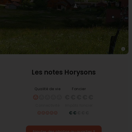
Les notes Horysons
Qualité de vie
Foncier
Connectivité
Impôts foncier
Ajouter des photos au quartier ?