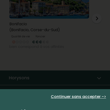
Bonifacio
(Bonifacio, Corse-du-Sud)
Qualité de vie
Foncier
bien correspond à vos affinités
Horysons
Partenaires immobiliers
Continuer sans accepter ->
Le Mag