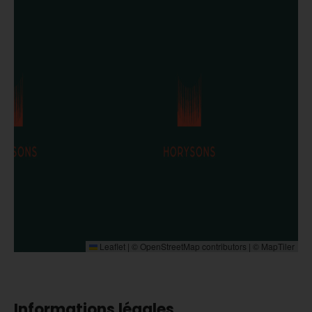
Leaflet
|
©
OpenStreetMap
contributors | ©
MapTiler
Informations légales