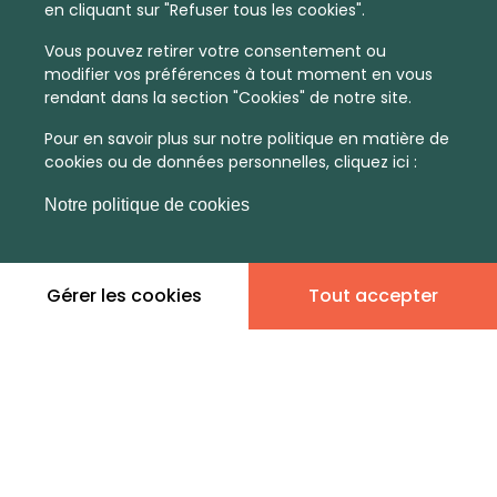
en cliquant sur "Refuser tous les cookies".
État financier
Vous pouvez retirer votre consentement ou
Je suis propriétaire
modifier vos préférences à tout moment en vous
rendant dans la section "Cookies" de notre site.
Pour en savoir plus sur notre politique en matière de
cookies ou de données personnelles, cliquez ici :
Notre politique de cookies
8h - 10h
Gérer les cookies
Contacter par tel
Contacter par mail
Tout accepter
En soumettant ce formulaire, vous acceptez nos
Conditions Générales d'Utilisation et notre Politique de