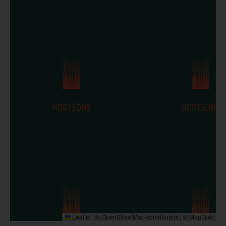
Leaflet
|
©
OpenStreetMap
contributors | ©
MapTiler