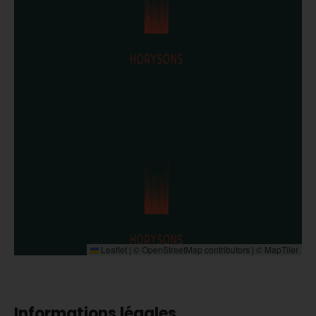
Leaflet
|
©
OpenStreetMap
contributors | ©
MapTiler
Informations légales