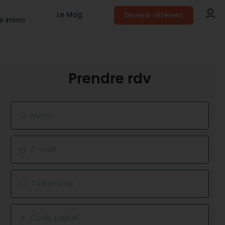
Devenir référent
Le Mag
té immo
Prendre rdv
Nom
E-mail
Téléphone
Code postal