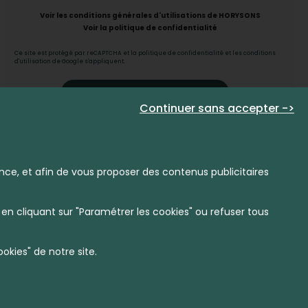
Voir les conditions générales d'utilisations de HORYSONS
Voir la politique de confidentialité
Ce site est protégé par reCAPTCHA et la
politique de confidentialité
et
les conditions
d'utilisation de Google
s'appliquent.
CONTACTER L'AGENCE
Continuer sans accepter ->
Me renseigner
sur les finalités du traitement de mes données
personnelles, les destinataires, le responsable de traitement, les
durées de conservation, les coordonnées du DPO et mes droits.
nce, et afin de vous proposer des contenus publicitaires
en cliquant sur "Paramétrer les cookies" ou refuser tous
kies" de notre site.